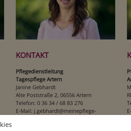
KONTAKT
Pflegedienstleitung
P
Tagespflege Artern
A
Janine Gebhardt
M
Alte Poststraße 2, 06556 Artern
R
Telefon: 0 36 34 / 68 83 276
T
E-Mail:
j.gebhardt@meinepflege-
E
tagespflege.de
a
kies