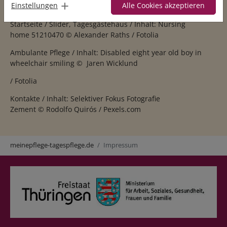
Einstellungen
Alle Cookies akzeptieren
Bialasiewicz
/
123RF.COM
Startseite / Slider, Tagesgästehaus / Inhalt: Nursing
home 51210470 ©
Alexander Raths
/ Fotolia
Ambulante Pflege / Inhalt: Disabled eight year old boy in
wheelchair smiling ©
Jaren Wicklund
/ Fotolia
Kontakte / Inhalt: Selektiver Fokus Fotografie
Zement ©
Rodolfo Quirós
/ Pexels.com
Sie sind hier:
meinepflege-tagespflege.de
Impressum