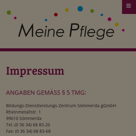
Zum Hauptinhalt springen
Unsere Leistungen
Unsere Angebote
zusätzliche Serviceangebote
Beratung und Begleitung
Beratung und Begleitung
Pflegekasse-Leistungen
Impressum
Pflegekasse-Leistungen
Pflegegrade und Budgets
Pflegegrade und Budgets
ANGABEN GEMÄSS § 5 TMG:
Bildungs-Dienstleistungs-Zentrum Sömmerda gGmbH
Rheinmetallstr. 1
99610 Sömmerda
Tel.:(0 36 34) 68 83-20
Fax: (0 36 34) 68 83-68