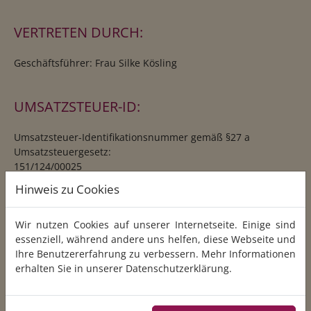
VERTRETEN DURCH:
Geschäftsführer: Frau Silke Kösling
UMSATZSTEUER-ID:
Umsatzsteuer-Identifikationsnummer gemäß §27 a
Umsatzsteuergesetz:
151/124/00025
Hinweis zu Cookies
Verantwortlich für den Inhalt nach § 55 Abs. 2 RStV:
Frau Silke Kösling
Wir nutzen Cookies auf unserer Internetseite. Einige sind
essenziell, während andere uns helfen, diese Webseite und
Bildverweise
Ihre Benutzererfahrung zu verbessern. Mehr Informationen
erhalten Sie in unserer
Datenschutzerklärung
.
Startseite / Slider, Ambulante Pflege / Inhalt: Hilfreiche
Krankenschwester arbeitet in Altenheim ©
Katarzyna