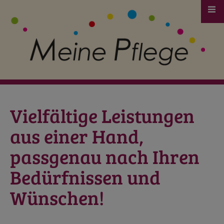
Zum Hauptinhalt springen
Unsere Leistungen
Unsere Angebote
zusätzliche Serviceangebote
Beratung und Begleitung
Beratung und Begleitung
Pflegekasse-Leistungen
Vielfältige Leistungen
Pflegekasse-Leistungen
Pflegegrade und Budgets
aus einer Hand,
Pflegegrade und Budgets
passgenau nach Ihren
Bedürfnissen und
Wünschen!