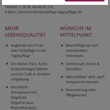
Goethestraße 2a, 99628 Buttstädt
Telefon:
(0 36 34) 68 83 270
E-Mail:
j.fleischer@meinepflege-tagespflege.de
MEHR
WÜNSCHE IM
LEBENSQUALITÄT
MITTELPUNKT
Angebote wie Frisör
Beschäftigung nach
oder Fußpflege in der
individuellen
Tagespflege
Interessen
Ein kleiner Park, Ärzte,
Gemeinsam Essen &
Einkaufsmöglichkeiten,
Genießen
und ein Café in direkter
Aktiv bleiben aber auch
Umgebung
entspannen können
Vermitteln
Finanzierung über
therapeutischer
Pflegekassen
Angebote
(Ergotherapie,
Physiotherapie)